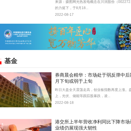
来源：摄图网光热发电概念在川润股份（002272.
的力挺下，于8月18...
2022-08-17
基金
券商晨会精华：市场处于弱反弹中后
月下旬或弱于上旬
昨日大盘全天震荡走高，创业板指数再度上涨。
上，光伏、储能等跟踪股暴跌，凌...
2022-08-18
港交所上半年营收净利同比下降市场
业绩仍展现强大韧性