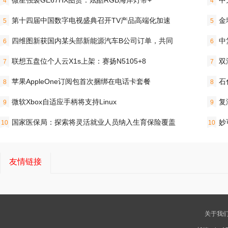
微星强袭GE67HX图赏：炫酷RGB海岸灯带+
中
4
4
第十四届中国数字电视盛典召开TV产品高端化加速
金
5
5
四维图新获国内某头部新能源汽车B公司订单，共同
中
6
6
联想五盘位个人云X1s上架：赛扬N5105+8
双
7
7
苹果AppleOne订阅包首次捆绑在电话卡套餐
石
8
8
微软Xbox自适应手柄将支持Linux
复
9
9
国家医保局：探索将灵活就业人员纳入生育保险覆盖
妙
10
10
友情链接
关于我