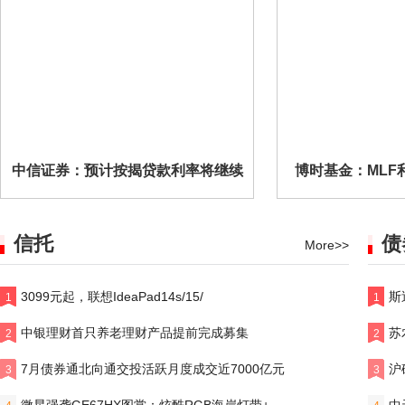
中信证券：预计按揭贷款利率将继续
博时基金：MLF
信托
债
More>>
3099元起，联想IdeaPad14s/15/
斯
1
1
中银理财首只养老理财产品提前完成募集
苏
2
2
7月债券通北向通交投活跃月度成交近7000亿元
沪
3
3