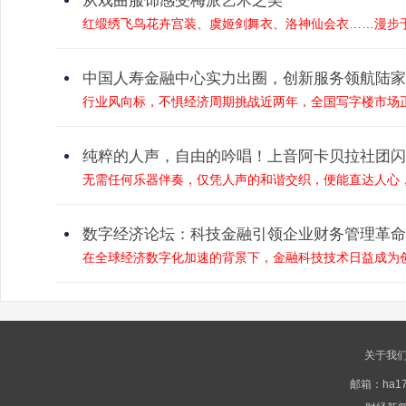
从戏曲服饰感受梅派艺术之美
红缎绣飞鸟花卉宫装、虞姬剑舞衣、洛神仙会衣……漫步于
中国人寿金融中心实力出圈，创新服务领航陆家
行业风向标，不惧经济周期挑战近两年，全国写字楼市场正
纯粹的人声，自由的吟唱！上音阿卡贝拉社团闪
无需任何乐器伴奏，仅凭人声的和谐交织，便能直达人心，
数字经济论坛：科技金融引领企业财务管理革命
在全球经济数字化加速的背景下，金融科技技术日益成为创
关于我
邮箱：ha177