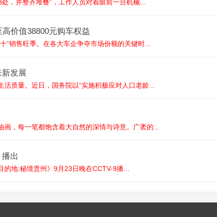
处，并整齐堆叠”，工作人员对着眼前一台机械...
高价值38800元购车权益
十”销售旺季。在各大车企争夺市场份额的关键时...
来新发展
活质量。近日，国务院以“实施积极应对人口老龄...
画，每一笔都饱含着大自然的深情与诗意。广袤的...
》播出
:秘境贵州》9月23日晚在CCTV-9播...