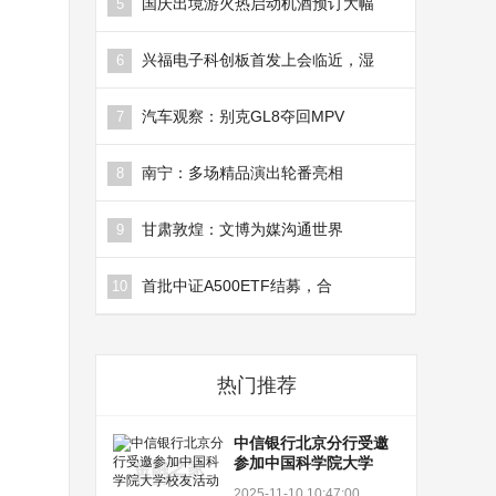
国庆出境游火热启动机酒预订大幅
5
兴福电子科创板首发上会临近，湿
6
汽车观察：别克GL8夺回MPV
7
南宁：多场精品演出轮番亮相
8
甘肃敦煌：文博为媒沟通世界
9
首批中证A500ETF结募，合
10
热门推荐
中信银行北京分行受邀
参加中国科学院大学
2025-11-10 10:47:00