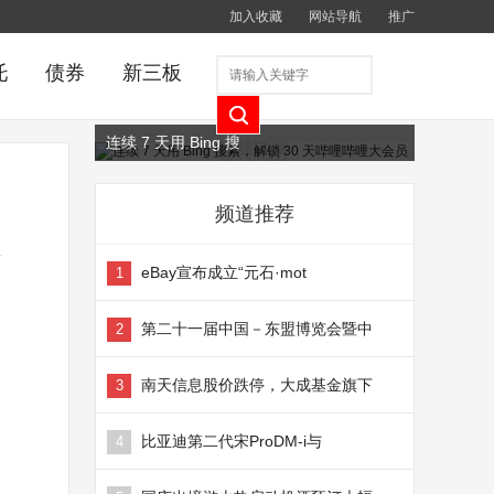
加入收藏
网站导航
推广
托
债券
新三板
连续 7 天用 Bing 搜
频道推荐
eBay宣布成立“元石·mot
1
第二十一届中国－东盟博览会暨中
2
南天信息股价跌停，大成基金旗下
3
比亚迪第二代宋ProDM-i与
4